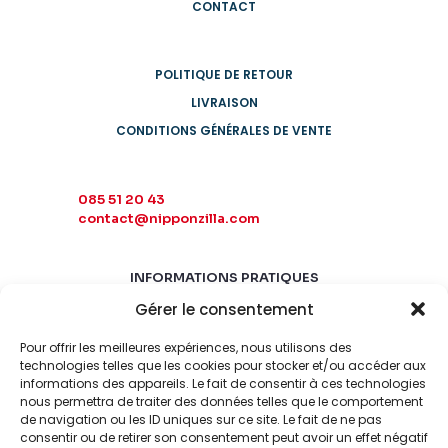
CONTACT
POLITIQUE DE RETOUR
LIVRAISON
CONDITIONS GÉNÉRALES DE VENTE
085 51 20 43
contact@nipponzilla.com
INFORMATIONS PRATIQUES
Gérer le consentement
MARDI-SAMEDI
10:00 - 18:00
Pour offrir les meilleures expériences, nous utilisons des
LUNDI-DIMANCHE
technologies telles que les cookies pour stocker et/ou accéder aux
informations des appareils. Le fait de consentir à ces technologies
FERMÉ
nous permettra de traiter des données telles que le comportement
de navigation ou les ID uniques sur ce site. Le fait de ne pas
consentir ou de retirer son consentement peut avoir un effet négatif