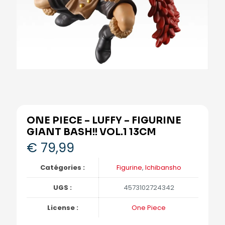
ONE PIECE – LUFFY – FIGURINE
GIANT BASH!! VOL.1 13CM
€
79,99
Catégories :
Figurine
,
Ichibansho
UGS :
4573102724342
License :
One Piece