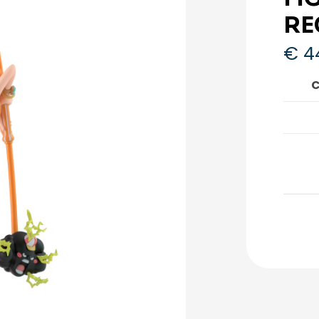
RE
€
4
C