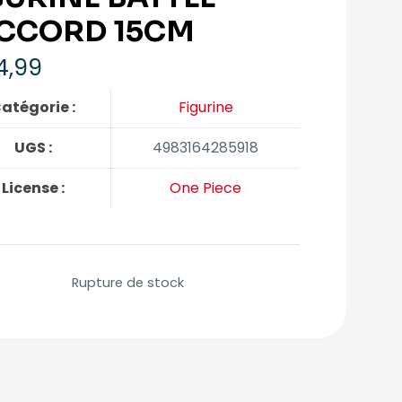
CCORD 15CM
4,99
atégorie :
Figurine
UGS :
4983164285918
License :
One Piece
Rupture de stock