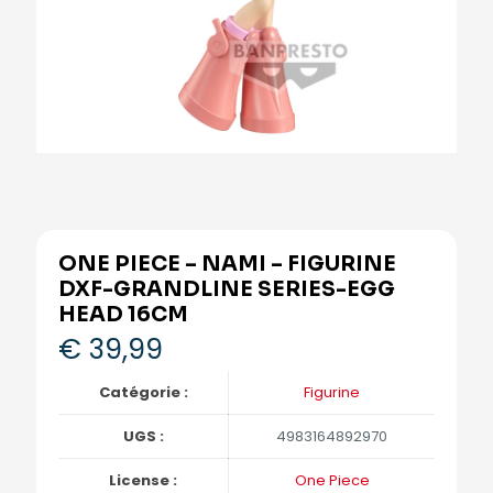
ONE PIECE – NAMI – FIGURINE
DXF-GRANDLINE SERIES-EGG
HEAD 16CM
€
39,99
Catégorie :
Figurine
UGS :
4983164892970
License :
One Piece