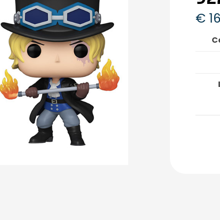
€
16
C