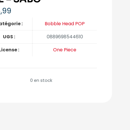
,99
atégorie :
Bobble Head POP
UGS :
0889698544610
License :
One Piece
0 en stock