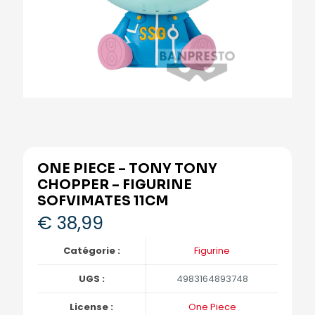
ONE PIECE – TONY TONY
CHOPPER – FIGURINE
SOFVIMATES 11CM
€
38,99
Catégorie :
Figurine
UGS :
4983164893748
License :
One Piece