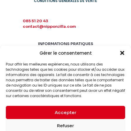
CONDITIONS GÉNÉRALES DE VENTE
085 51 20 43
contact@nipponzilla.com
INFORMATIONS PRATIQUES
Gérer le consentement
MARDI-SAMEDI
10:00 - 18:00
Pour offrir les meilleures expériences, nous utilisons des
LUNDI-DIMANCHE
technologies telles que les cookies pour stocker et/ou accéder aux
informations des appareils. Le fait de consentir à ces technologies
FERMÉ
nous permettra de traiter des données telles que le comportement
de navigation ou les ID uniques sur ce site. Le fait de ne pas
consentir ou de retirer son consentement peut avoir un effet négatif
sur certaines caractéristiques et fonctions.
Accepter
© 2026 Nipponzilla. Tous
Mentions
Refuser
droits réservés.
légales