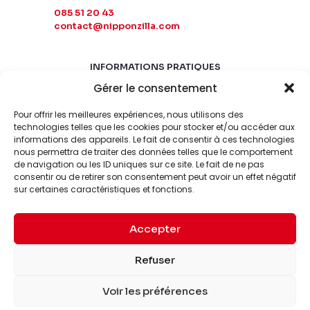
085 51 20 43
contact@nipponzilla.com
INFORMATIONS PRATIQUES
Gérer le consentement
MARDI-SAMEDI
10:00 - 18:00
Pour offrir les meilleures expériences, nous utilisons des
LUNDI-DIMANCHE
technologies telles que les cookies pour stocker et/ou accéder aux
informations des appareils. Le fait de consentir à ces technologies
FERMÉ
nous permettra de traiter des données telles que le comportement
de navigation ou les ID uniques sur ce site. Le fait de ne pas
consentir ou de retirer son consentement peut avoir un effet négatif
sur certaines caractéristiques et fonctions.
Accepter
© 2026 Nipponzilla. Tous
Mentions
Refuser
droits réservés.
légales
Voir les préférences