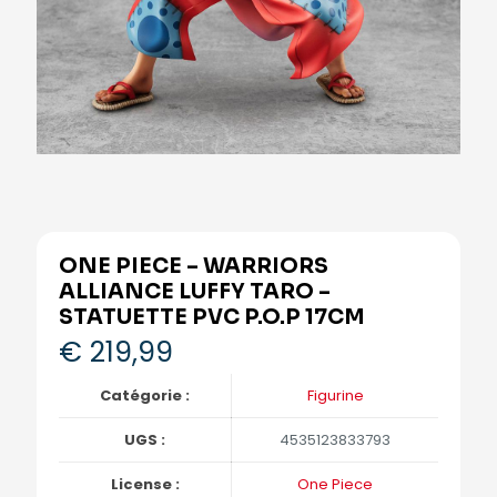
ONE PIECE – WARRIORS
ALLIANCE LUFFY TARO –
STATUETTE PVC P.O.P 17CM
€
219,99
Catégorie :
Figurine
UGS :
4535123833793
License :
One Piece