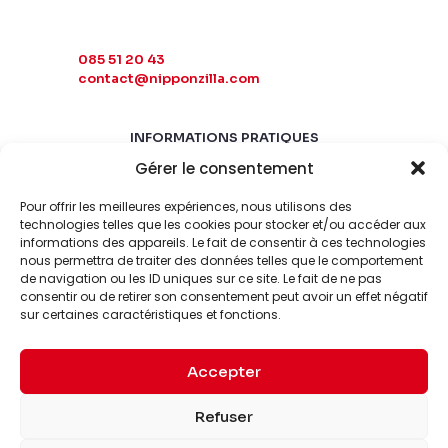
085 51 20 43
contact@nipponzilla.com
INFORMATIONS PRATIQUES
Gérer le consentement
MARDI-SAMEDI
10:00 - 18:00
Pour offrir les meilleures expériences, nous utilisons des
LUNDI-DIMANCHE
technologies telles que les cookies pour stocker et/ou accéder aux
informations des appareils. Le fait de consentir à ces technologies
FERMÉ
nous permettra de traiter des données telles que le comportement
de navigation ou les ID uniques sur ce site. Le fait de ne pas
consentir ou de retirer son consentement peut avoir un effet négatif
sur certaines caractéristiques et fonctions.
Accepter
© 2026 Nipponzilla. Tous
Mentions
Refuser
droits réservés.
légales