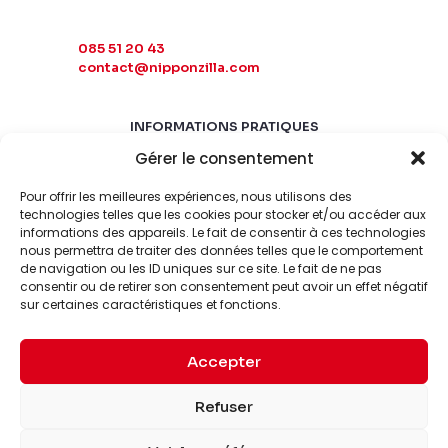
085 51 20 43
contact@nipponzilla.com
INFORMATIONS PRATIQUES
Gérer le consentement
MARDI-SAMEDI
10:00 - 18:00
Pour offrir les meilleures expériences, nous utilisons des
LUNDI-DIMANCHE
technologies telles que les cookies pour stocker et/ou accéder aux
informations des appareils. Le fait de consentir à ces technologies
FERMÉ
nous permettra de traiter des données telles que le comportement
de navigation ou les ID uniques sur ce site. Le fait de ne pas
consentir ou de retirer son consentement peut avoir un effet négatif
sur certaines caractéristiques et fonctions.
Accepter
© 2026 Nipponzilla. Tous
Mentions
Refuser
droits réservés.
légales