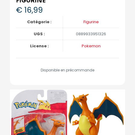
FIGURINE
€
16,99
Catégorie :
Figurine
UGS :
0889933951326
License :
Pokemon
Disponible en précommande