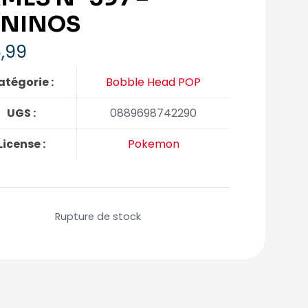
NINOS
,99
atégorie :
Bobble Head POP
UGS :
0889698742290
License :
Pokemon
Rupture de stock