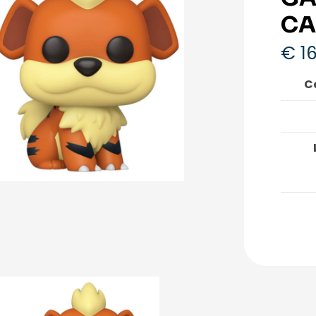
CA
€
16
C