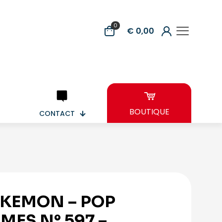
0
€ 0,00
BOUTIQUE
CONTACT
KEMON – POP
MES N° 597 –