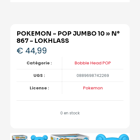
POKEMON – POP JUMBO 10 » N°
867 – LOKHLASS
€
44,99
Catégorie :
Bobble Head POP
UGS :
0889698742269
License :
Pokemon
0 en stock