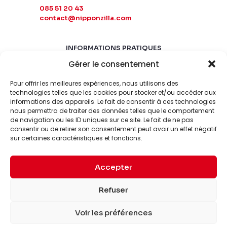
085 51 20 43
contact@nipponzilla.com
INFORMATIONS PRATIQUES
Gérer le consentement
MARDI-SAMEDI
10:00 - 18:00
Pour offrir les meilleures expériences, nous utilisons des
LUNDI-DIMANCHE
technologies telles que les cookies pour stocker et/ou accéder aux
informations des appareils. Le fait de consentir à ces technologies
FERMÉ
nous permettra de traiter des données telles que le comportement
de navigation ou les ID uniques sur ce site. Le fait de ne pas
consentir ou de retirer son consentement peut avoir un effet négatif
sur certaines caractéristiques et fonctions.
Accepter
© 2026 Nipponzilla. Tous
Mentions
Refuser
droits réservés.
légales
Voir les préférences