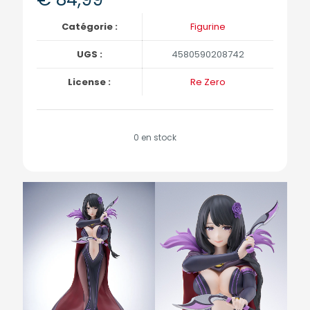
Catégorie :
Figurine
UGS :
4580590208742
License :
Re Zero
0 en stock