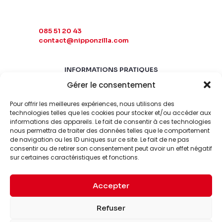
085 51 20 43
contact@nipponzilla.com
INFORMATIONS PRATIQUES
Gérer le consentement
MARDI-SAMEDI
10:00 - 18:00
Pour offrir les meilleures expériences, nous utilisons des
LUNDI-DIMANCHE
technologies telles que les cookies pour stocker et/ou accéder aux
informations des appareils. Le fait de consentir à ces technologies
FERMÉ
nous permettra de traiter des données telles que le comportement
de navigation ou les ID uniques sur ce site. Le fait de ne pas
consentir ou de retirer son consentement peut avoir un effet négatif
sur certaines caractéristiques et fonctions.
Accepter
© 2026 Nipponzilla. Tous
Mentions
Refuser
droits réservés.
légales