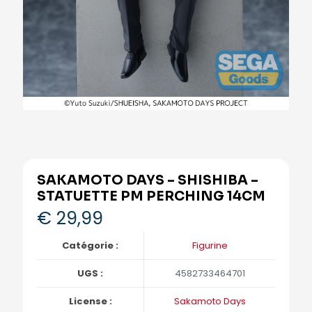
SAKAMOTO DAYS – SHISHIBA –
STATUETTE PM PERCHING 14CM
€
29,99
Catégorie :
Figurine
UGS :
4582733464701
License :
Sakamoto Days