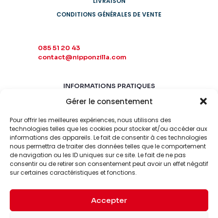
LIVRAISON
CONDITIONS GÉNÉRALES DE VENTE
085 51 20 43
contact@nipponzilla.com
INFORMATIONS PRATIQUES
Gérer le consentement
MARDI-SAMEDI
10:00 - 18:00
Pour offrir les meilleures expériences, nous utilisons des
LUNDI-DIMANCHE
technologies telles que les cookies pour stocker et/ou accéder aux
informations des appareils. Le fait de consentir à ces technologies
FERMÉ
nous permettra de traiter des données telles que le comportement
de navigation ou les ID uniques sur ce site. Le fait de ne pas
consentir ou de retirer son consentement peut avoir un effet négatif
sur certaines caractéristiques et fonctions.
Accepter