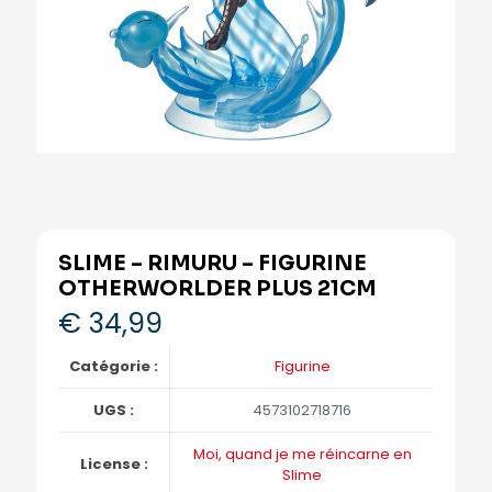
SLIME – RIMURU – FIGURINE
OTHERWORLDER PLUS 21CM
€
34,99
Catégorie :
Figurine
UGS :
4573102718716
Moi, quand je me réincarne en
License :
Slime