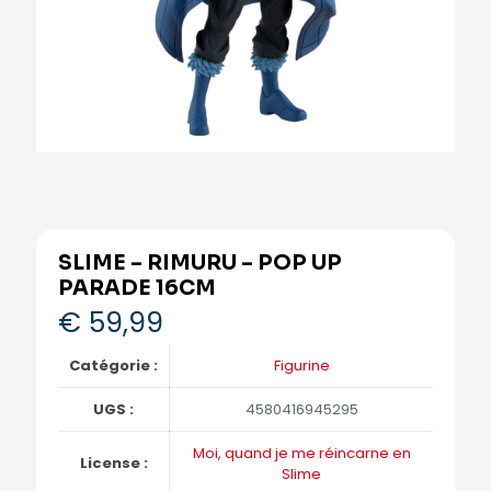
SLIME – RIMURU – POP UP
PARADE 16CM
€
59,99
Catégorie :
Figurine
UGS :
4580416945295
Moi, quand je me réincarne en
License :
Slime