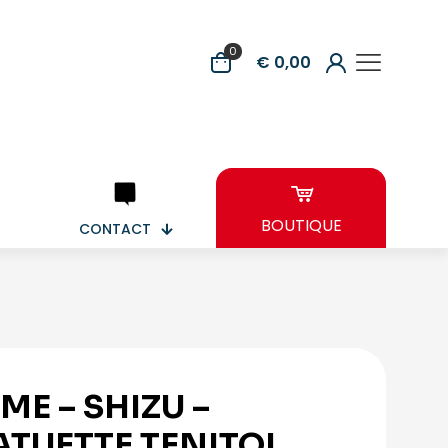
0
€ 0,00
BOUTIQUE
CONTACT
IME – SHIZU –
ATUETTE TENITOL