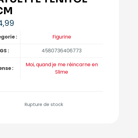
CM
4,99
gorie :
Figurine
GS :
4580736406773
Moi, quand je me réincarne en
ense :
Slime
Rupture de stock