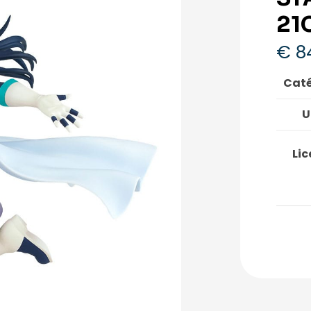
21
€
8
Caté
U
Lic