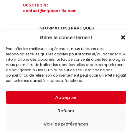
085 51 20 43
contact@nipponzilla.com
INFORMATIONS PRATIQUES
Gérer le consentement
MARDI-SAMEDI
10:00 - 18:00
Pour offrir les meilleures expériences, nous utilisons des
LUNDI-DIMANCHE
technologies telles que les cookies pour stocker et/ou accéder aux
informations des appareils. Le fait de consentir à ces technologies
FERMÉ
nous permettra de traiter des données telles que le comportement
de navigation ou les ID uniques sur ce site. Le fait de ne pas
consentir ou de retirer son consentement peut avoir un effet négatif
sur certaines caractéristiques et fonctions.
Accepter
© 2026 Nipponzilla. Tous
Mentions
Refuser
droits réservés.
légales
Voir les préférences