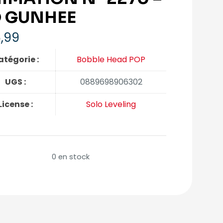
 GUNHEE
,99
atégorie :
Bobble Head POP
UGS :
0889698906302
License :
Solo Leveling
0 en stock