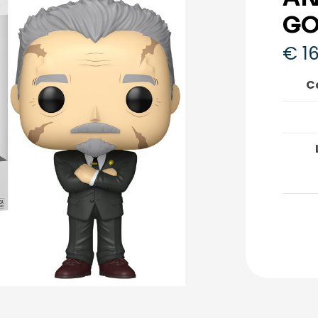
GO
€
16
C