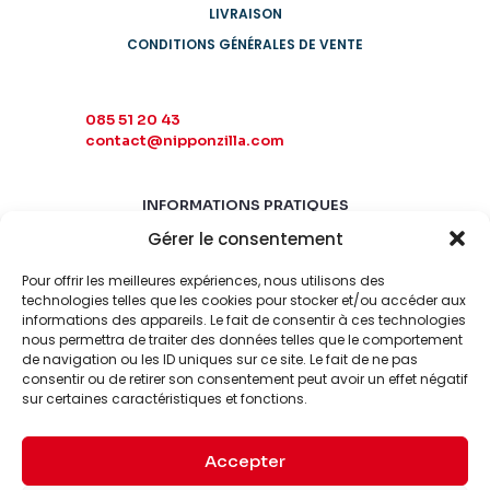
LIVRAISON
CONDITIONS GÉNÉRALES DE VENTE
085 51 20 43
contact@nipponzilla.com
INFORMATIONS PRATIQUES
Gérer le consentement
MARDI-SAMEDI
10:00 - 18:00
Pour offrir les meilleures expériences, nous utilisons des
LUNDI-DIMANCHE
technologies telles que les cookies pour stocker et/ou accéder aux
informations des appareils. Le fait de consentir à ces technologies
FERMÉ
nous permettra de traiter des données telles que le comportement
de navigation ou les ID uniques sur ce site. Le fait de ne pas
consentir ou de retirer son consentement peut avoir un effet négatif
sur certaines caractéristiques et fonctions.
Accepter