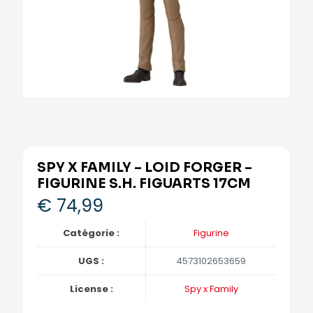
SPY X FAMILY – LOID FORGER –
FIGURINE S.H. FIGUARTS 17CM
€
74,99
Catégorie :
Figurine
UGS :
4573102653659
License :
Spy x Family