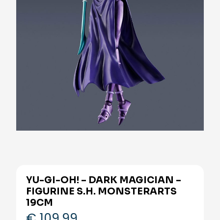
YU-GI-OH! – DARK MAGICIAN –
FIGURINE S.H. MONSTERARTS
19CM
€
109,99