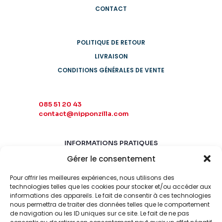
CONTACT
POLITIQUE DE RETOUR
LIVRAISON
CONDITIONS GÉNÉRALES DE VENTE
085 51 20 43
contact@nipponzilla.com
INFORMATIONS PRATIQUES
Gérer le consentement
MARDI-SAMEDI
10:00 - 18:00
Pour offrir les meilleures expériences, nous utilisons des
LUNDI-DIMANCHE
technologies telles que les cookies pour stocker et/ou accéder aux
informations des appareils. Le fait de consentir à ces technologies
FERMÉ
nous permettra de traiter des données telles que le comportement
de navigation ou les ID uniques sur ce site. Le fait de ne pas