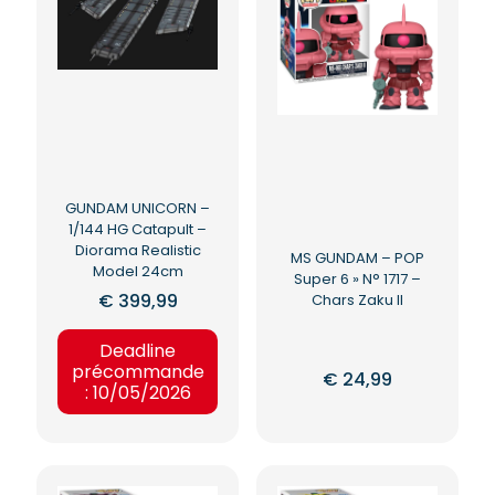
GUNDAM UNICORN –
1/144 HG Catapult –
Diorama Realistic
MS GUNDAM – POP
Model 24cm
Super 6 » N° 1717 –
€
399,99
Chars Zaku II
Deadline
précommande
€
24,99
: 10/05/2026