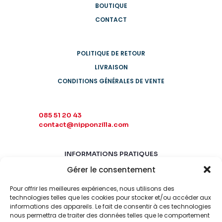
BOUTIQUE
CONTACT
POLITIQUE DE RETOUR
LIVRAISON
CONDITIONS GÉNÉRALES DE VENTE
085 51 20 43
contact@nipponzilla.com
INFORMATIONS PRATIQUES
Gérer le consentement
MARDI-SAMEDI
10:00 - 18:00
Pour offrir les meilleures expériences, nous utilisons des
LUNDI-DIMANCHE
technologies telles que les cookies pour stocker et/ou accéder aux
informations des appareils. Le fait de consentir à ces technologies
FERMÉ
nous permettra de traiter des données telles que le comportement