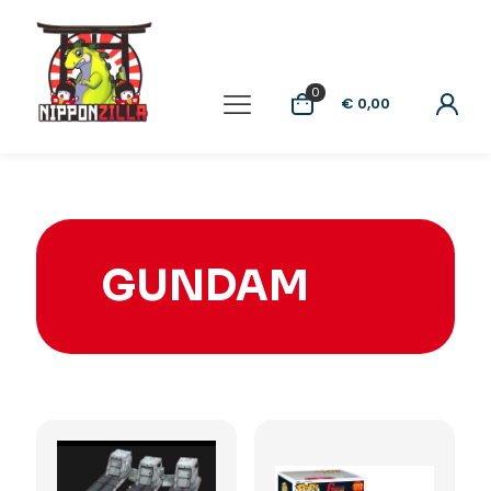
0
€ 0,00
GUNDAM