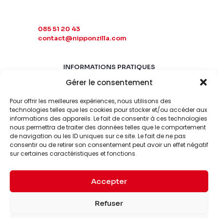
085 51 20 43
contact@nipponzilla.com
INFORMATIONS PRATIQUES
Gérer le consentement
MARDI-SAMEDI
10:00 - 18:00
Pour offrir les meilleures expériences, nous utilisons des
LUNDI-DIMANCHE
technologies telles que les cookies pour stocker et/ou accéder aux
informations des appareils. Le fait de consentir à ces technologies
FERMÉ
nous permettra de traiter des données telles que le comportement
de navigation ou les ID uniques sur ce site. Le fait de ne pas
consentir ou de retirer son consentement peut avoir un effet négatif
sur certaines caractéristiques et fonctions.
Accepter
© 2026 Nipponzilla. Tous
Mentions
Refuser
droits réservés.
légales