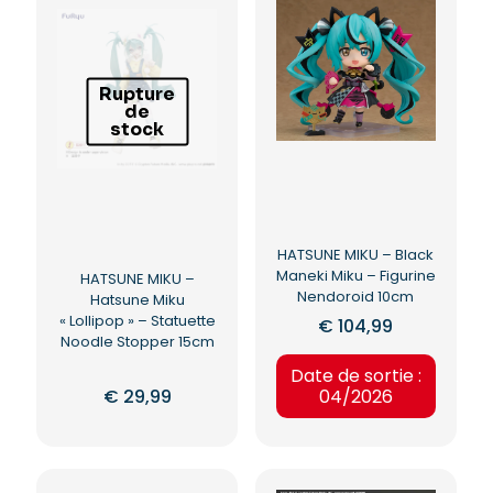
Rupture
de
stock
HATSUNE MIKU – Black
Maneki Miku – Figurine
HATSUNE MIKU –
Nendoroid 10cm
Hatsune Miku
« Lollipop » – Statuette
€
104,99
Noodle Stopper 15cm
Date de sortie :
€
29,99
04/2026