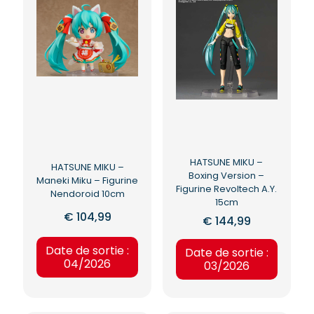
HATSUNE MIKU –
HATSUNE MIKU –
Boxing Version –
Maneki Miku – Figurine
Figurine Revoltech A.Y.
Nendoroid 10cm
15cm
€
104,99
€
144,99
Date de sortie :
Date de sortie :
04/2026
03/2026