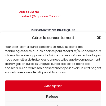
085 51 20 43
contact@nipponzilla.com
INFORMATIONS PRATIQUES
Gérer le consentement
MARDI-SAMEDI
10:00 - 18:00
Pour offrir les meilleures expériences, nous utilisons des
LUNDI-DIMANCHE
technologies telles que les cookies pour stocker et/ou accéder aux
informations des appareils. Le fait de consentir à ces technologies
FERMÉ
nous permettra de traiter des données telles que le comportement
de navigation ou les ID uniques sur ce site. Le fait de ne pas
consentir ou de retirer son consentement peut avoir un effet négatif
sur certaines caractéristiques et fonctions.
Accepter
© 2026 Nipponzilla. Tous
Mentions
Refuser
droits réservés.
légales