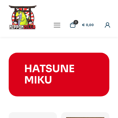
0
€ 0,00
HATSUNE
MIKU