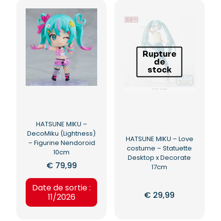
Rupture
de
stock
HATSUNE MIKU –
DecoMiku (Lightness)
HATSUNE MIKU – Love
– Figurine Nendoroid
costume – Statuette
10cm
Desktop x Decorate
€
79,99
17cm
Date de sortie :
€
29,99
11/2026