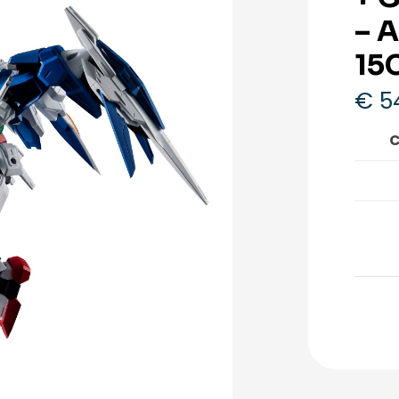
– 
15
€
5
C