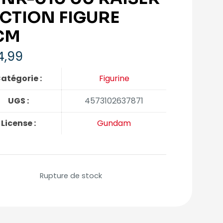
ACTION FIGURE
CM
4,99
atégorie :
Figurine
UGS :
4573102637871
License :
Gundam
Rupture de stock