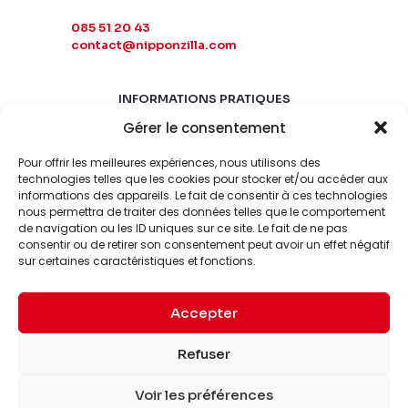
085 51 20 43
contact@nipponzilla.com
INFORMATIONS PRATIQUES
Gérer le consentement
MARDI-SAMEDI
10:00 - 18:00
Pour offrir les meilleures expériences, nous utilisons des
LUNDI-DIMANCHE
technologies telles que les cookies pour stocker et/ou accéder aux
informations des appareils. Le fait de consentir à ces technologies
FERMÉ
nous permettra de traiter des données telles que le comportement
de navigation ou les ID uniques sur ce site. Le fait de ne pas
consentir ou de retirer son consentement peut avoir un effet négatif
sur certaines caractéristiques et fonctions.
Accepter
© 2026 Nipponzilla. Tous
Mentions
Refuser
droits réservés.
légales
Voir les préférences