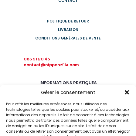
CONTACT
POLITIQUE DE RETOUR
LIVRAISON
CONDITIONS GÉNÉRALES DE VENTE
085 51 20 43
contact@nipponzilla.com
INFORMATIONS PRATIQUES
Gérer le consentement
MARDI-SAMEDI
10:00 - 18:00
Pour offrir les meilleures expériences, nous utilisons des
LUNDI-DIMANCHE
technologies telles que les cookies pour stocker et/ou accéder aux
informations des appareils. Le fait de consentir à ces technologies
FERMÉ
nous permettra de traiter des données telles que le comportement
de navigation ou les ID uniques sur ce site. Le fait de ne pas
consentir ou de retirer son consentement peut avoir un effet négatif