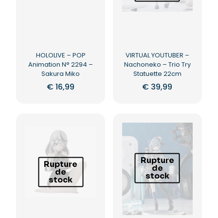
HOLOLIVE – POP
VIRTUAL YOUTUBER –
Animation N° 2294 –
Nachoneko – Trio Try
Sakura Miko
Statuette 22cm
€
16,99
€
39,99
Rupture
Rupture
de
de
stock
stock